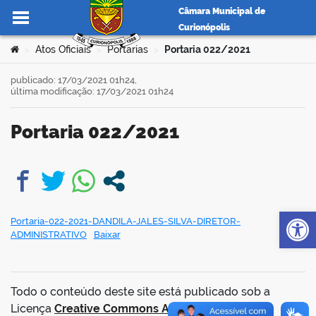
Câmara Municipal de
Curionópolis
Ir para o conteúdo
Você está aqui:
Atos Oficiais
Portarias
Portaria 022/2021
>
>
>
publicado: 17/03/2021 01h24,
última modificação: 17/03/2021 01h24
no portal
Portaria 022/2021
book
Op
Portaria-022-2021-DANDILA-JALES-SILVA-DIRETOR-
ADMINISTRATIVO
Baixar
er
din
Todo o conteúdo deste site está publicado sob a
Licença
Creative Commons Atribuição-