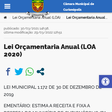
Câmara Municipal de
Curionópolis
Ir para o conteúdo
Você está aqui:
Lei Orçamentária Anual (LOA)
Lei Orçamentaria Anual (LOA 2020)
>
>
publicado: 30/03/2021 14h38,
última modificação: 29/03/2022 12h51
no portal
Lei Orçamentaria Anual (LOA
2020)
Op
book
LEI MUNICIPAL 1.172 DE 30 DE DEZEMBRO DE
er
2019
EMENTÁRIO: ESTIMA A RECEITA E FIXA A
din