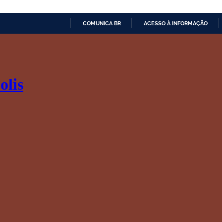
COMUNICA BR
ACESSO À INFORMAÇÃO
IR
PARA
O
CONTEÚDO
olis