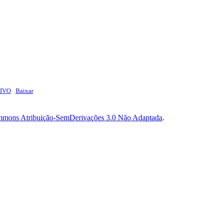
TIVO
Baixar
mmons Atribuição-SemDerivações 3.0 Não Adaptada
.