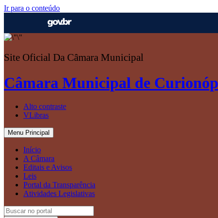
Ir para o conteúdo
Site Oficial Da Câmara Municipal
Câmara Municipal de Curionóp
Alto contraste
VLibras
Menu Principal
Início
A Câmara
Editais e Avisos
Leis
Portal da Transparência
Atividades Legislativas