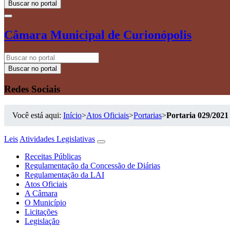
Buscar no portal
Câmara Municipal de Curionópolis
Buscar no portal
Redes Sociais
Você está aqui:
Início
>
Atos Oficiais
>
Portarias
>
Portaria 029/2021
Leis
Atividades Legislativas
Receitas Públicas
Regulamentação da Concessão de Diárias
Regulamentação da LAI
Atos Oficiais
A Câmara
O Município
Licitações
Legislação