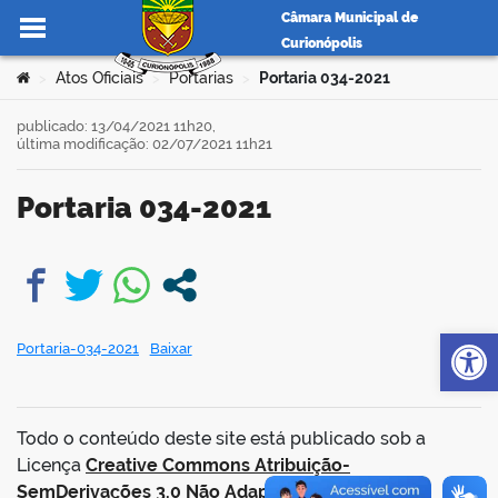
Câmara Municipal de
Curionópolis
Ir para o conteúdo
Você está aqui:
Atos Oficiais
Portarias
Portaria 034-2021
>
>
>
publicado: 13/04/2021 11h20,
última modificação: 02/07/2021 11h21
no portal
Portaria 034-2021
book
Op
Portaria-034-2021
Baixar
er
Todo o conteúdo deste site está publicado sob a
din
Licença
Creative Commons Atribuição-
SemDerivações 3.0 Não Adaptada
.