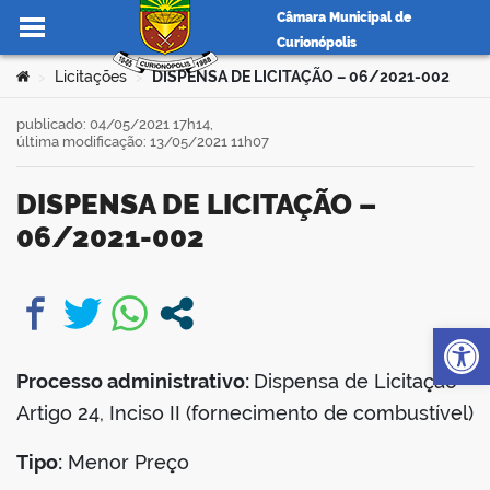
Câmara Municipal de
Curionópolis
Ir para o conteúdo
Você está aqui:
Licitações
DISPENSA DE LICITAÇÃO – 06/2021-002
>
>
publicado: 04/05/2021 17h14,
última modificação: 13/05/2021 11h07
no portal
DISPENSA DE LICITAÇÃO –
06/2021-002
Op
book
Processo administrativo:
Dispensa de Licitação –
er
Artigo 24, Inciso II (fornecimento de combustível)
Tipo:
Menor Preço
din