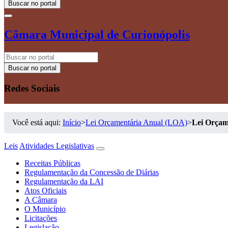
Buscar no portal
Câmara Municipal de Curionópolis
Buscar no portal
Redes Sociais
Você está aqui:
Início
>
Lei Orçamentária Anual (LOA)
>
Lei Orçam
Leis
Atividades Legislativas
Receitas Públicas
Regulamentação da Concessão de Diárias
Regulamentação da LAI
Atos Oficiais
A Câmara
O Município
Licitações
Legislação