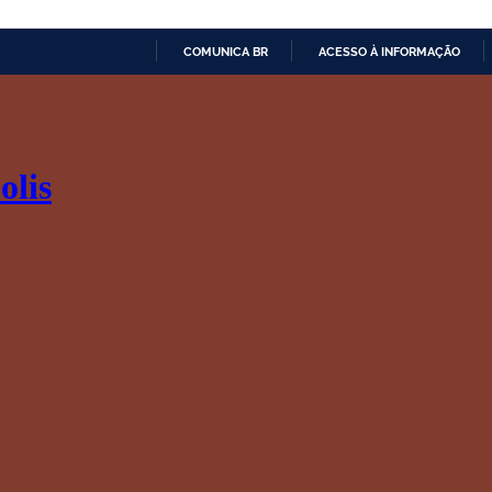
COMUNICA BR
ACESSO À INFORMAÇÃO
IR
PARA
O
CONTEÚDO
olis