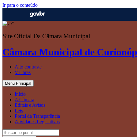
Ir para o conteúdo
Site Oficial Da Câmara Municipal
Câmara Municipal de Curionóp
Alto contraste
VLibras
Menu Principal
Início
A Câmara
Editais e Avisos
Leis
Portal da Transparência
Atividades Legislativas