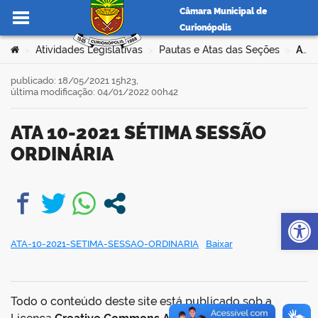
Câmara Municipal de
Curionópolis
Ir para o conteúdo
Você está aqui:
Atividades Legislativas
Pautas e Atas das Seções
ATA 10-2021 SÉTIMA SESSÃO ORDINÁRIA
>
>
>
publicado: 18/05/2021 15h23,
última modificação: 04/01/2022 00h42
no portal
ATA 10-2021 SÉTIMA SESSÃO
ORDINÁRIA
Op
book
ATA-10-2021-SETIMA-SESSAO-ORDINARIA
Baixar
er
Todo o conteúdo deste site está publicado sob a
din