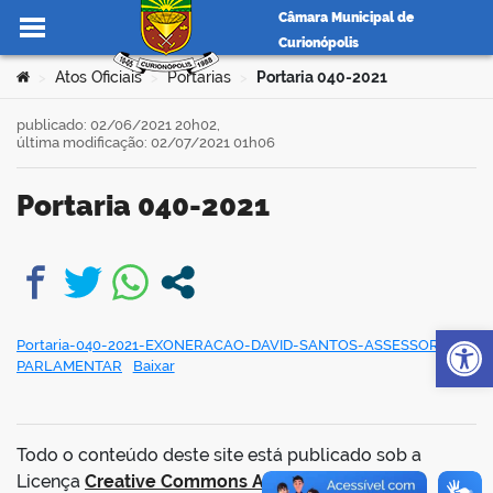
Câmara Municipal de
Curionópolis
Ir para o conteúdo
Você está aqui:
Atos Oficiais
Portarias
Portaria 040-2021
>
>
>
publicado: 02/06/2021 20h02,
última modificação: 02/07/2021 01h06
no portal
Portaria 040-2021
book
Op
Portaria-040-2021-EXONERACAO-DAVID-SANTOS-ASSESSOR-
PARLAMENTAR
Baixar
er
din
Todo o conteúdo deste site está publicado sob a
Licença
Creative Commons Atribuição-