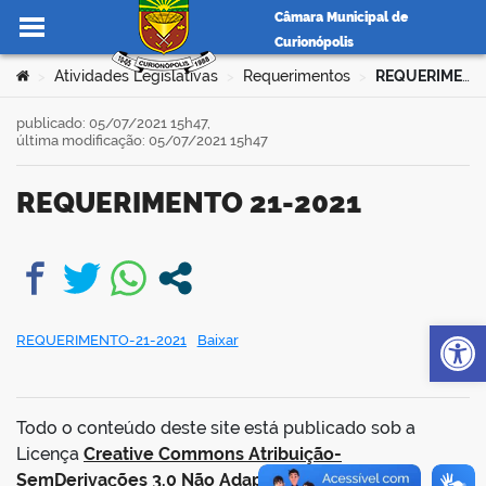
Câmara Municipal de
Curionópolis
Ir para o conteúdo
Você está aqui:
Atividades Legislativas
Requerimentos
REQUERIMENTO 21-2021
>
>
>
publicado: 05/07/2021 15h47,
última modificação: 05/07/2021 15h47
no portal
REQUERIMENTO 21-2021
book
Op
REQUERIMENTO-21-2021
Baixar
er
Todo o conteúdo deste site está publicado sob a
din
Licença
Creative Commons Atribuição-
SemDerivações 3.0 Não Adaptada
.