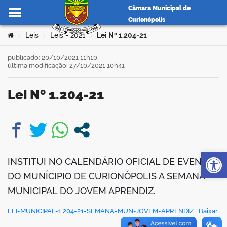
Câmara Municipal de
Curionópolis
Ir para o conteúdo
Você está aqui:
Leis
Leis - 2021
Lei Nº 1.204-21
>
>
>
publicado: 20/10/2021 11h10,
última modificação: 27/10/2021 10h41
no portal
Lei Nº 1.204-21
book
Op
INSTITUI NO CALENDÁRIO OFICIAL DE EVENTOS
er
DO MUNÍCIPIO DE CURIONÓPOLIS A SEMANA
MUNICIPAL DO JOVEM APRENDIZ.
din
LEI-MUNICIPAL-1.204-21-SEMANA-MUN-JOVEM-APRENDIZ
Baixar