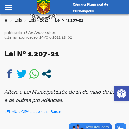
Câmara Municipal de
Curionópolis
Ir para o conteúdo
Você está aqui:
Leis
Leis - 2021
Lei Nº 1.207-21
>
>
>
publicado: 18/01/2022 10h01,
última modificação: 29/03/2022 12h02
no portal
Lei Nº 1.207-21
book
Op
Altera a Lei Municipal 1.104 de 15 de maio de 2015,
er
e dá outras providências.
LEI-MUNICIPAL-1.207-21
Baixar
din