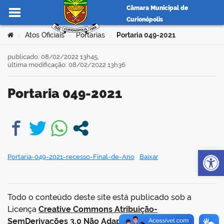
Câmara Municipal de
Curionópolis
Ir para o conteúdo
Você está aqui:
Atos Oficiais
Portarias
Portaria 049-2021
>
>
>
publicado: 08/02/2022 13h45,
última modificação: 08/02/2022 13h36
no portal
Portaria 049-2021
book
Op
Portaria-049-2021-recesso-Final-de-Ano
Baixar
er
Todo o conteúdo deste site está publicado sob a
din
Licença
Creative Commons Atribuição-
SemDerivações 3.0 Não Adaptada
.