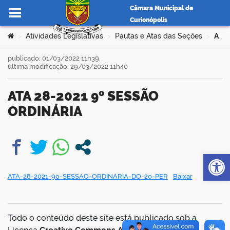
Câmara Municipal de
Curionópolis
Ir para o conteúdo
Você está aqui:
Atividades Legislativas
Pautas e Atas das Seções
ATA 28-2021 9º SESSÃO ORDINÁRIA
>
>
>
publicado: 01/03/2022 11h39,
última modificação: 29/03/2022 11h40
no portal
ATA 28-2021 9º SESSÃO
ORDINÁRIA
Op
book
ATA-28-2021-9o-SESSAO-ORDINARIA-DO-2o-PER
Baixar
er
Todo o conteúdo deste site está publicado sob a
din