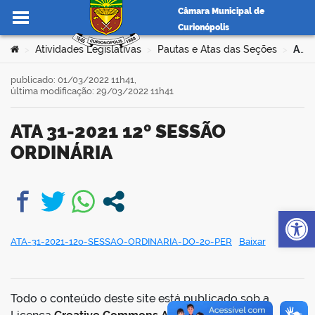
Câmara Municipal de
Curionópolis
Ir para o conteúdo
Você está aqui:
Atividades Legislativas
Pautas e Atas das Seções
ATA 31-2021 12º SESSÃO ORDINÁRIA
>
>
>
publicado: 01/03/2022 11h41,
última modificação: 29/03/2022 11h41
no portal
ATA 31-2021 12º SESSÃO
ORDINÁRIA
Op
book
ATA-31-2021-12o-SESSAO-ORDINARIA-DO-2o-PER
Baixar
er
Todo o conteúdo deste site está publicado sob a
din