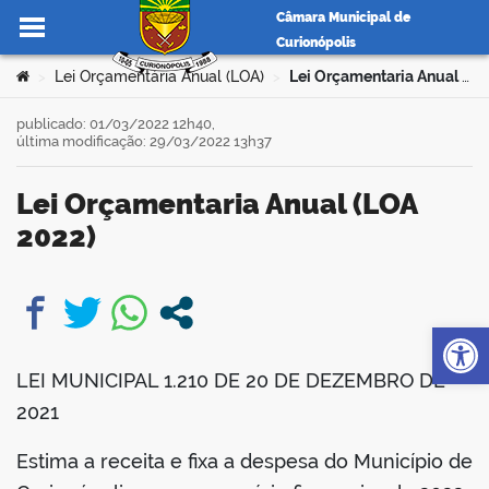
Câmara Municipal de
Curionópolis
Ir para o conteúdo
Você está aqui:
Lei Orçamentária Anual (LOA)
Lei Orçamentaria Anual (LOA 2022)
>
>
publicado: 01/03/2022 12h40,
última modificação: 29/03/2022 13h37
no portal
Lei Orçamentaria Anual (LOA
2022)
Op
book
LEI MUNICIPAL 1.210 DE 20 DE DEZEMBRO DE
er
2021
Estima a receita e fixa a despesa do Município de
din