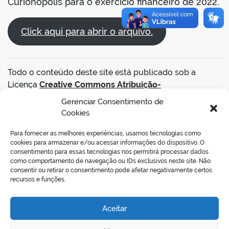
Curionópolis para o exercício financeiro de 2022.
Click aqui para abrir o arquivo.
Todo o conteúdo deste site está publicado sob a
Licença
Creative Commons Atribuição-
SemDerivações 3.0 Não Adaptada
.
Gerenciar Consentimento de
Cookies
VOLTAR AO TOPO
Para fornecer as melhores experiências, usamos tecnologias como
cookies para armazenar e/ou acessar informações do dispositivo. O
consentimento para essas tecnologias nos permitirá processar dados
como comportamento de navegação ou IDs exclusivos neste site. Não
consentir ou retirar o consentimento pode afetar negativamente certos
REDES SOCIAIS
recursos e funções.
Aceitar