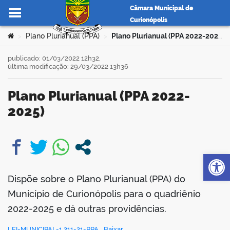
Câmara Municipal de
Curionópolis
Ir para o conteúdo
Você está aqui:
Plano Plurianual (PPA)
Plano Plurianual (PPA 2022-2025)
>
>
publicado: 01/03/2022 12h32,
última modificação: 29/03/2022 13h36
no portal
Plano Plurianual (PPA 2022-
2025)
Op
book
Dispõe sobre o Plano Plurianual (PPA) do
er
Município de Curionópolis para o quadriênio
2022-2025 e dá outras providências.
din
LEI-MUNICIPAL-1.211-21-PPA
Baixar