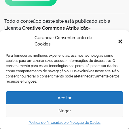
Todo o conteúdo deste site está publicado sob a
Licença
Creative Commons Atribuição-
SemDerivações 3.0 Não Adaptada
.
Gerenciar Consentimento de
Cookies
VOLTAR AO TOPO
Para fornecer as melhores experiências, usamos tecnologias como
cookies para armazenar e/ou acessar informações do dispositivo. O
consentimento para essas tecnologias nos permitirá processar dados
como comportamento de navegação ou IDs exclusivos neste site. Não
consentir ou retirar o consentimento pode afetar negativamente certos
REDES SOCIAIS
recursos e funções.
Aceitar
Negar
Política de Privacidade e Proteção de Dados