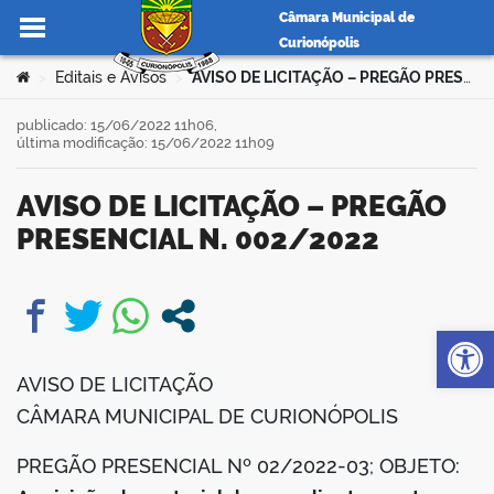
Câmara Municipal de
Curionópolis
Ir para o conteúdo
Você está aqui:
Editais e Avisos
AVISO DE LICITAÇÃO – PREGÃO PRESENCIAL N. 002/2022
>
>
publicado: 15/06/2022 11h06,
última modificação: 15/06/2022 11h09
no portal
AVISO DE LICITAÇÃO – PREGÃO
PRESENCIAL N. 002/2022
Op
book
AVISO DE LICITAÇÃO
er
CÂMARA MUNICIPAL DE CURIONÓPOLIS
PREGÃO PRESENCIAL Nº 02/2022-03; OBJETO:
din