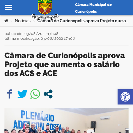
Câmara Municipal de
Curionópolis
Ir para o conteúdo
Você está aqui:
Notícias
Câmara de Curionópolis aprova Projeto que aumenta o salário dos ACS e ACE
>
>
publicado: 03/08/2022 17h08,
última modificação: 03/08/2022 17h08
no portal
Câmara de Curionópolis aprova
Projeto que aumenta o salário
dos ACS e ACE
Op
book
er