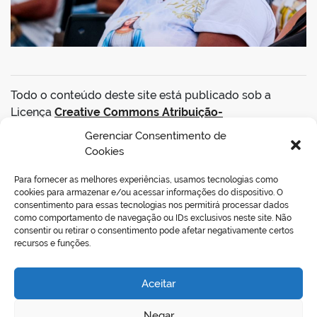
Todo o conteúdo deste site está publicado sob a
Licença
Creative Commons Atribuição-
SemDerivações 3.0 Não Adaptada
.
Gerenciar Consentimento de
Cookies
VOLTAR AO TOPO
Para fornecer as melhores experiências, usamos tecnologias como
cookies para armazenar e/ou acessar informações do dispositivo. O
consentimento para essas tecnologias nos permitirá processar dados
como comportamento de navegação ou IDs exclusivos neste site. Não
consentir ou retirar o consentimento pode afetar negativamente certos
REDES SOCIAIS
recursos e funções.
Aceitar
Negar