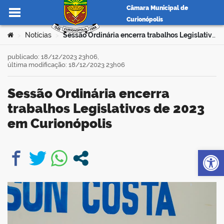
Câmara Municipal de
Curionópolis
Ir para o conteúdo
Você está aqui:
Notícias
Sessão Ordinária encerra trabalhos Legislativos de 2023 em Curionópolis
>
>
publicado: 18/12/2023 23h06,
última modificação: 18/12/2023 23h06
no portal
Sessão Ordinária encerra
trabalhos Legislativos de 2023
em Curionópolis
Op
book
er