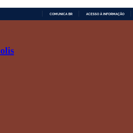
COMUNICA BR
ACESSO À INFORMAÇÃO
IR
PARA
O
CONTEÚDO
olis