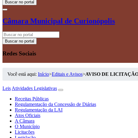
Buscar no portal
Câmara Municipal de Curionópolis
Buscar no portal
Redes Sociais
Você está aqui:
Início
>
Editais e Avisos
>
AVISO DE LICITAÇÃO
Leis
Atividades Legislativas
Receitas Públicas
Regulamentação da Concessão de Diárias
Regulamentação da LAI
Atos Oficiais
A Câmara
O Município
Licitações
Legislação