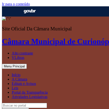
Ir para o conteúdo
Site Oficial Da Câmara Municipal
Câmara Municipal de Curionóp
Alto contraste
VLibras
Menu Principal
Início
A Câmara
Editais e Avisos
Leis
Portal da Transparência
Atividades Legislativas