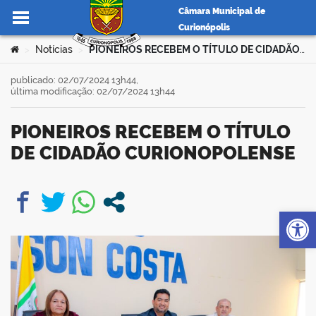
Câmara Municipal de
Curionópolis
Ir para o conteúdo
Você está aqui:
Notícias
PIONEIROS RECEBEM O TÍTULO DE CIDADÃO CURIONOPOLENSE
>
>
publicado: 02/07/2024 13h44,
última modificação: 02/07/2024 13h44
no portal
PIONEIROS RECEBEM O TÍTULO
DE CIDADÃO CURIONOPOLENSE
Op
book
er
din