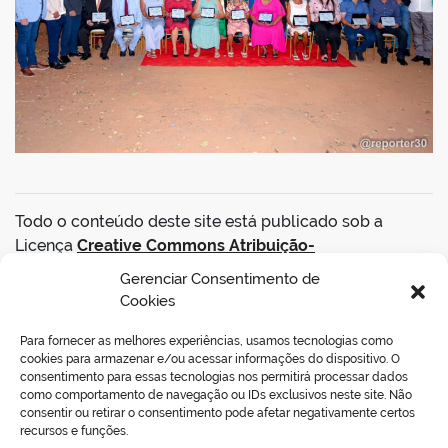
Todo o conteúdo deste site está publicado sob a
Licença
Creative Commons Atribuição-
SemDerivações 3.0 Não Adaptada
.
Gerenciar Consentimento de
Cookies
VOLTAR AO TOPO
Para fornecer as melhores experiências, usamos tecnologias como
cookies para armazenar e/ou acessar informações do dispositivo. O
consentimento para essas tecnologias nos permitirá processar dados
como comportamento de navegação ou IDs exclusivos neste site. Não
consentir ou retirar o consentimento pode afetar negativamente certos
REDES SOCIAIS
recursos e funções.