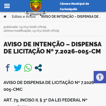
Câmara Municipal de
Curionópolis
Ir para o conteúdo
Você está aqui:
Editais e Avisos
AVISO DE INTENÇÃO – DISPENSA DE LICITAÇÃO Nº 7.2026-005-CM
>
>
publicado: 13/03/2026 17h09,
última modificação: 13/03/2026 17h09
no portal
AVISO DE INTENÇÃO – DISPENSA
DE LICITAÇÃO Nº 7.2026-005-CM
Op
book
AVISO DE DISPENSA DE LICITAÇÃO Nº 7.2026-
er
005-CMC
ART. 75, INCISO II, § 3º DA LEI FEDERAL Nº
din