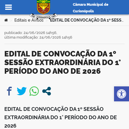
Câmara Municipal de
Curionópolis
Ir para o conteúdo
Você está aqui:
Editais e Avisos
EDITAL DE CONVOCAÇÃO DA 1º SESSÃO EXTRAORDINÁRIA DO 1° PERÍODO DO ANO DE 2026
>
>
publicado: 24/06/2026 14h56,
última modificação: 24/06/2026 14h56
no portal
EDITAL DE CONVOCAÇÃO DA 1º
SESSÃO EXTRAORDINÁRIA DO 1°
PERÍODO DO ANO DE 2026
Op
book
EDITAL DE CONVOCAÇÃO DA 1º SESSÃO
er
EXTRAORDINÁRIA DO 1° PERÍODO DO ANO DE
2026