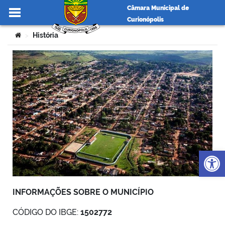
Câmara Municipal de
Curionópolis
Ir para o conteúdo
Você está aqui:
História
>
no portal
Op
INFORMAÇÕES SOBRE O MUNICÍPIO
CÓDIGO DO IBGE:
1502772