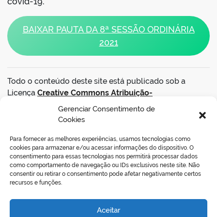
covid-19.
BAIXAR PAUTA DA 8ª SESSÃO ORDINÁRIA
2021
Todo o conteúdo deste site está publicado sob a
Licença
Creative Commons Atribuição-
SemDerivações 3.0 Não Adaptada
.
Gerenciar Consentimento de
Cookies
VOLTAR AO TOPO
Para fornecer as melhores experiências, usamos tecnologias como
cookies para armazenar e/ou acessar informações do dispositivo. O
consentimento para essas tecnologias nos permitirá processar dados
como comportamento de navegação ou IDs exclusivos neste site. Não
consentir ou retirar o consentimento pode afetar negativamente certos
REDES SOCIAIS
recursos e funções.
Aceitar