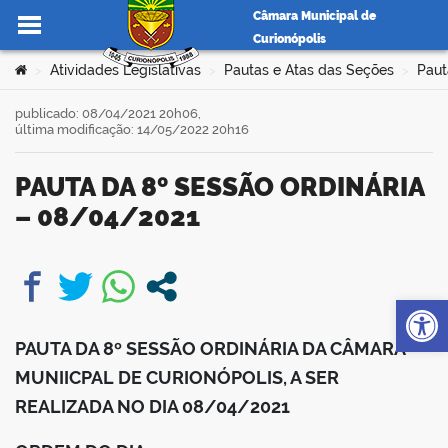
Câmara Municipal de
Curionópolis
Ir para o conteúdo
Você está aqui:
Atividades Legislativas
Pautas e Atas das Seções
Paut
>
>
>
publicado: 08/04/2021 20h06,
última modificação: 14/05/2022 20h16
no portal
PAUTA DA 8º SESSÃO ORDINÁRIA
– 08/04/2021
Op
book
PAUTA DA 8º SESSÃO ORDINÁRIA DA CÂMARA
er
MUNIICPAL DE CURIONÓPOLIS, A SER
REALIZADA NO DIA 08/04/2021
din