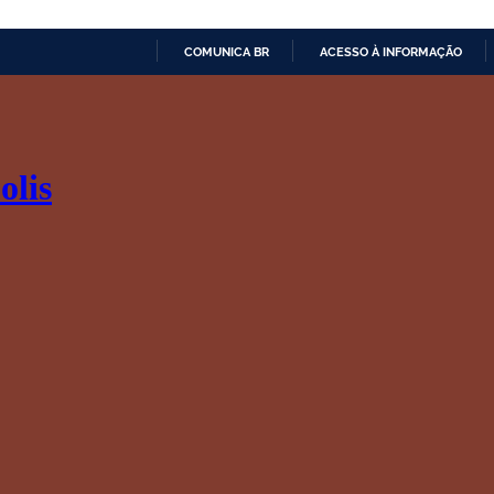
COMUNICA BR
ACESSO À INFORMAÇÃO
IR
PARA
O
CONTEÚDO
olis