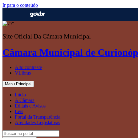
Ir para o conteúdo
Site Oficial Da Câmara Municipal
Câmara Municipal de Curionóp
Alto contraste
VLibras
Menu Principal
Início
A Câmara
Editais e Avisos
Leis
Portal da Transparência
Atividades Legislativas