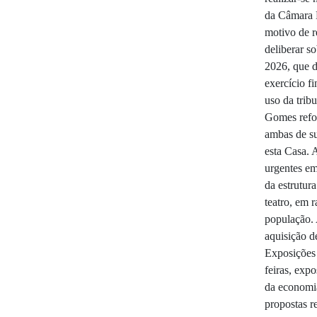
da Câmara 
motivo de r
deliberar s
2026, que d
exercício f
uso da trib
Gomes refor
ambas de su
esta Casa. 
urgentes em
da estrutur
teatro, em 
população. 
aquisição d
Exposições 
feiras, expo
da economia
propostas r