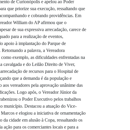
ento de Curionópolis e apelou ao Poder
ara que priorize sua execução, ressaltando que
 acompanhando e cobrando providências. Em
ereador William do AP afirmou que o
apesar de sua expressiva arrecadação, carece de
uado para a realização de eventos,
o apoio à implantação do Parque de
. Retomando a palavra, a Vereadora
como exemplo, as dificuldades enfrentadas na
da cavalgada e do Leilão Direito de Viver,
 arrecadação de recursos para o Hospital de
rçando que a demanda é da população e
o aos vereadores pela aprovação unânime das
ndicações. Logo após, o Vereador Júnior da
abenizou o Poder Executivo pelos trabalhos
no município. Destacou a atuação do Vice-
. Marcos e elogiou a iniciativa de ornamentação
o da cidade em alusão à Copa, ressaltando os
da ação para os comerciantes locais e para a