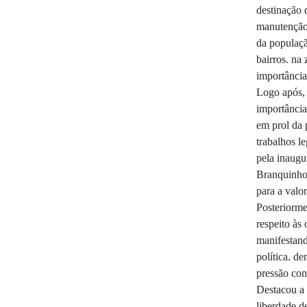
destinação 
manutenção 
da populaçã
bairros. na 
importância
Logo após, 
importância
em prol da 
trabalhos l
pela inaug
Branquinho,
para a valor
Posteriorme
respeito às
manifestand
política. d
pressão con
Destacou a 
liberdade d