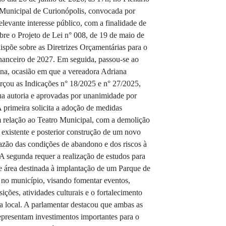
Municipal de Curionópolis, convocada por
elevante interesse público, com a finalidade de
obre o Projeto de Lei n° 008, de 19 de maio de
ispõe sobre as Diretrizes Orçamentárias para o
inanceiro de 2027. Em seguida, passou-se ao
una, ocasião em que a vereadora Adriana
çou as Indicações n° 18/2025 e n° 27/2025,
a autoria e aprovadas por unanimidade por
A primeira solicita a adoção de medidas
 relação ao Teatro Municipal, com a demolição
a existente e posterior construção de um novo
razão das condições de abandono e dos riscos à
A segunda requer a realização de estudos para
e área destinada à implantação de um Parque de
no município, visando fomentar eventos,
sições, atividades culturais e o fortalecimento
 local. A parlamentar destacou que ambas as
epresentam investimentos importantes para o