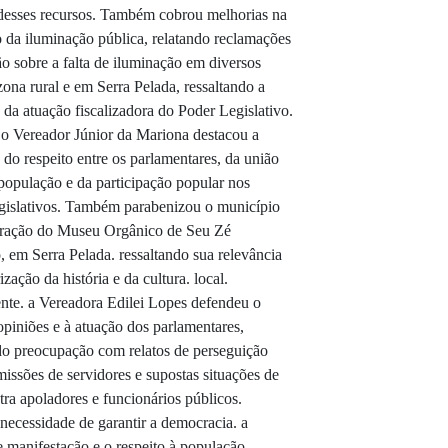
desses recursos. Também cobrou melhorias na
da iluminação pública, relatando reclamações
o sobre a falta de iluminação em diversos
zona rural e em Serra Pelada, ressaltando a
 da atuação fiscalizadora do Poder Legislativo.
o Vereador Júnior da Mariona destacou a
 do respeito entre os parlamentares, da união
população e da participação popular nos
egislativos. Também parabenizou o município
uração do Museu Orgânico de Seu Zé
 em Serra Pelada. ressaltando sua relevância
ização da história e da cultura. local.
nte. a Vereadora Edilei Lopes defendeu o
 opiniões e à atuação dos parlamentares,
o preocupação com relatos de perseguição
emissões de servidores e supostas situações de
tra apoladores e funcionários públicos.
necessidade de garantir a democracia. a
e manifestação e o respeito à população.