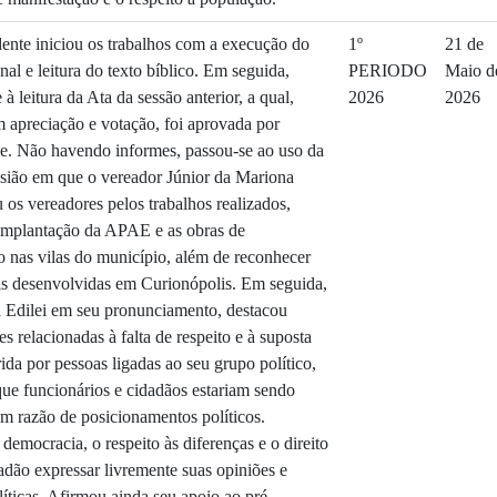
dente iniciou os trabalhos com a execução do
1º
21 de
al e leitura do texto bíblico. Em seguida,
PERIODO
Maio d
à leitura da Ata da sessão anterior, a qual,
2026
2026
 apreciação e votação, foi aprovada por
e. Não havendo informes, passou-se ao uso da
asião em que o vereador Júnior da Mariona
 os vereadores pelos trabalhos realizados,
implantação da APAE e as obras de
o nas vilas do município, além de reconhecer
is desenvolvidas em Curionópolis. Em seguida,
 Edilei em seu pronunciamento, destacou
s relacionadas à falta de respeito e à suposta
rida por pessoas ligadas ao seu grupo político,
ue funcionários e cidadãos estariam sendo
m razão de posicionamentos políticos.
democracia, o respeito às diferenças e o direito
adão expressar livremente suas opiniões e
líticas. Afirmou ainda seu apoio ao pré-