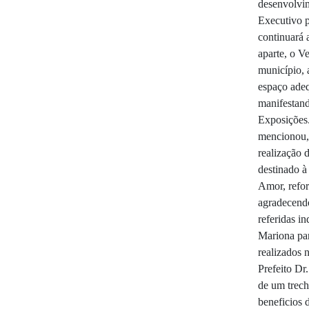
desenvolvim
Executivo p
continuará
aparte, o V
município, 
espaço adeq
manifestand
Exposições
mencionou, 
realização 
destinado à
Amor, refo
agradecend
referidas i
Mariona par
realizados 
Prefeito Dr
de um trech
beneficios 