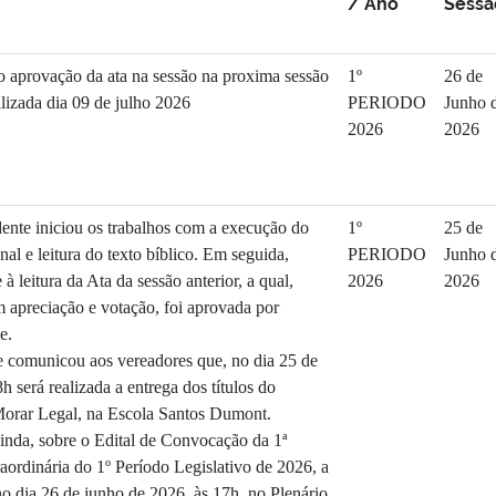
/ Ano
Sessã
 aprovação da ata na sessão na proxima sessão
1º
26 de
alizada dia 09 de julho 2026
PERIODO
Junho 
2026
2026
dente iniciou os trabalhos com a execução do
1º
25 de
al e leitura do texto bíblico. Em seguida,
PERIODO
Junho 
à leitura da Ata da sessão anterior, a qual,
2026
2026
 apreciação e votação, foi aprovada por
e.
e comunicou aos vereadores que, no dia 25 de
h será realizada a entrega dos títulos do
orar Legal, na Escola Santos Dumont.
inda, sobre o Edital de Convocação da 1ª
aordinária do 1º Período Legislativo de 2026, a
 no dia 26 de junho de 2026, às 17h, no Plenário