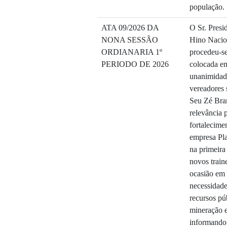
população.
ATA 09/2026 DA
O Sr. Presi
NONA SESSÃO
Hino Nacion
ORDIANARIA 1º
procedeu-se 
PERIODO DE 2026
colocada em
unanimidade
vereadores 
Seu Zé Bra
relevância p
fortalecime
empresa Pla
na primeira
novos train
ocasião em 
necessidade
recursos pú
mineração e
informando 