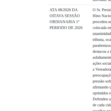
ATA 08/2026 DA
O Sr. Presi
OITAVA SESSÃO
Hino Nacion
ORDIANARIA 1º
procedeu-se 
PERIODO DE 2026
colocada em
unanimidad
tribuna, oc
parabenizou
destacou a 
asfaltament
ações socia
a Vereadora
preocupaçõe
pressão sof
afirmando q
oprimidos e
Defendeu a 
de cada cid
escolhas po