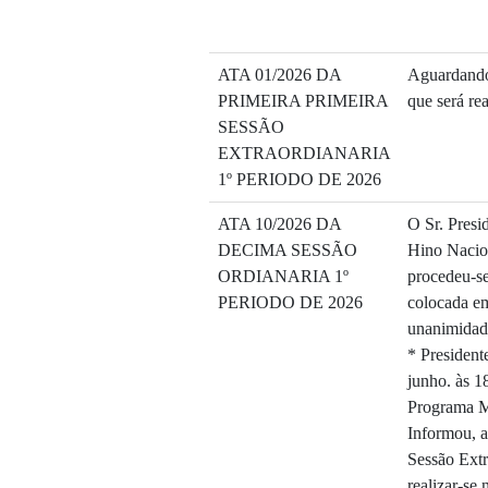
ATA 01/2026 DA
Aguardando
PRIMEIRA PRIMEIRA
que será re
SESSÃO
EXTRAORDIANARIA
1º PERIODO DE 2026
ATA 10/2026 DA
O Sr. Presi
DECIMA SESSÃO
Hino Nacion
ORDIANARIA 1º
procedeu-se 
PERIODO DE 2026
colocada em
unanimidad
* President
junho. às 18
Programa M
Informou, a
Sessão Extr
realizar-se