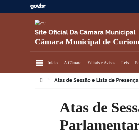
Ir para o conteúdo
Site Oficial Da Câmara Municipal
Câmara Municipal de Curionó
Início
A Câmara
Editais e Avisos
Leis
Po
>
Atas de Sessão e Lista de Presenç
Você está aqui:
Atas de Sessão e Lista de Presença dos
Parlamentar