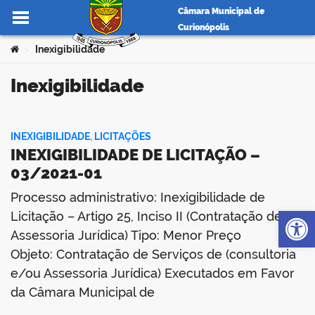
Câmara Municipal de
Curionópolis
Ir para o conteúdo
Você está aqui:
Inexigibilidade
>
Inexigibilidade
no portal
INEXIGIBILIDADE
,
LICITAÇÕES
INEXIGIBILIDADE DE LICITAÇÃO –
03/2021-01
Processo administrativo: Inexigibilidade de
Op
Licitação – Artigo 25, Inciso II (Contratação de
Assessoria Jurídica) Tipo: Menor Preço
Objeto: Contratação de Serviços de (consultoria
e/ou Assessoria Jurídica) Executados em Favor
da Câmara Municipal de